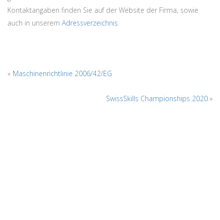
Kontaktangaben finden Sie auf der Website der Firma, sowie
auch in unserem
Adressverzeichnis
.
Leave
«
Maschinenrichtlinie 2006/42/EG
Comment
SwissSkills Championships 2020
»
Name,
E-
Mail-
Adresse
und
Website
in
diesem