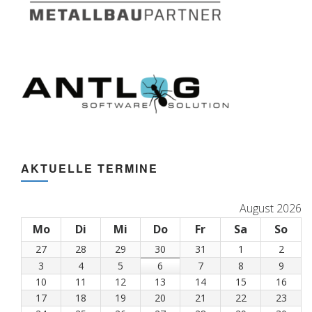
AKTUELLE TERMINE
August 2026
Mo
Montag
Di
Dienstag
Mi
Mittwoch
Do
Donnerstag
Fr
Freitag
Sa
Samstag
So
Son
27
27.
28
28.
29
29.
30
30.
31
31.
1
1.
2
2.
Juli
Juli
Juli
Juli
Juli
August
Augus
3
3.
4
4.
5
5.
6
6.
7
7.
8
8.
9
9.
2026
2026
2026
2026
2026
2026
2026
August
August
August
August
August
August
Augus
10
10.
11
11.
12
12.
13
13.
14
14.
15
15.
16
16.
2026
2026
2026
2026
2026
2026
2026
August
August
August
August
August
August
Augu
17
17.
18
18.
19
19.
20
20.
21
21.
22
22.
23
23.