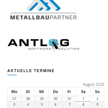
AKTUELLE TERMINE
August 2026
Mo
Montag
Di
Dienstag
Mi
Mittwoch
Do
Donnerstag
Fr
Freitag
Sa
Samstag
So
Son
27
27.
28
28.
29
29.
30
30.
31
31.
1
1.
2
2.
Juli
Juli
Juli
Juli
Juli
August
Augus
3
3.
4
4.
5
5.
6
6.
7
7.
8
8.
9
9.