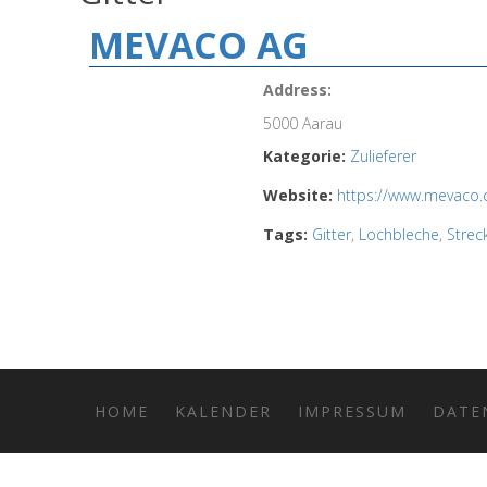
MEVACO AG
Address:
5000 Aarau
Kategorie:
Zulieferer
Website:
https://www.mevaco.
Tags:
Gitter
,
Lochbleche
,
Strec
HOME
KALENDER
IMPRESSUM
DATE