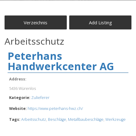
Arbeitsschutz
Peterhans
Handwerkcenter AG
Address:
5436 Würenlos
Kategorie:
Zulieferer
Website:
https://www.peterhans-hwz.ch/
Tags:
Arbeitsschutz
,
Beschläge
,
Metallbaubeschläge
,
Werkzeuge