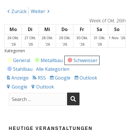
Zurück
Weiter
Week of Okt. 26th
Mo
Montag
Di
Dienstag
Mi
Mittwoch
Do
Donnerstag
Fr
Freitag
Sa
Samstag
So
Son
1.
26 Okt.
27 Okt.
28 Okt.
29 Okt.
30 Okt.
31 Okt.
1 Nov. '26
26.
27.
28.
29.
30.
31.
No
'26
'26
'26
'26
'26
'26
Oktober
Oktober
Oktober
Oktober
Oktober
Oktober
20
Kategorien
2026
2026
2026
2026
2026
2026
General
Metallbau
Schweisser
Stahlbau
Alle Kategorien
Anzeige
RSS
Google
Outlook
drucken
Subscribe
Subscribe
in
in
Google
Outlook
Export
Export
for
for
HEUTIGE VERANSTALTUNGEN