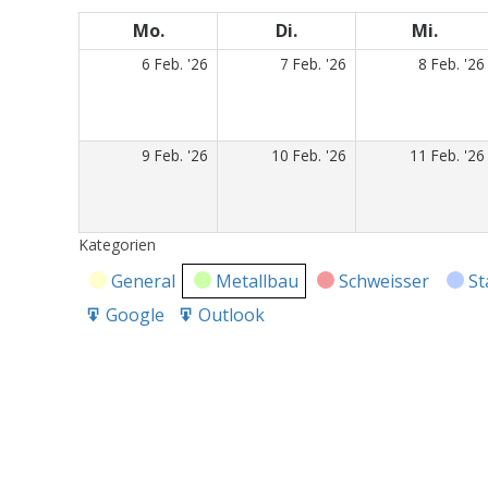
Mo.
Montag
Di.
Dienstag
Mi.
Mitt
6.
7.
6 Feb. '26
7 Feb. '26
8 Feb. '26
Februar
Februar
2026
2026
9.
10.
9 Feb. '26
10 Feb. '26
11 Feb. '26
Februar
Februar
2026
2026
Kategorien
General
Metallbau
Schweisser
St
Google
Outlook
Export
Export
for
for