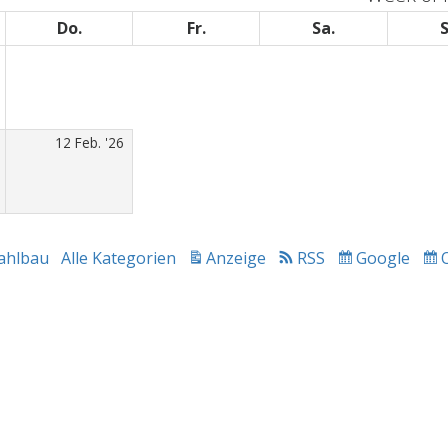
woch
Do.
Donnerstag
Fr.
Freitag
Sa.
Samstag
S
8.
Februar
2026
11.
12.
12 Feb. '26
Februar
Februar
2026
2026
ahlbau
Alle Kategorien
Anzeige
RSS
Google
drucken
Subscribe
in