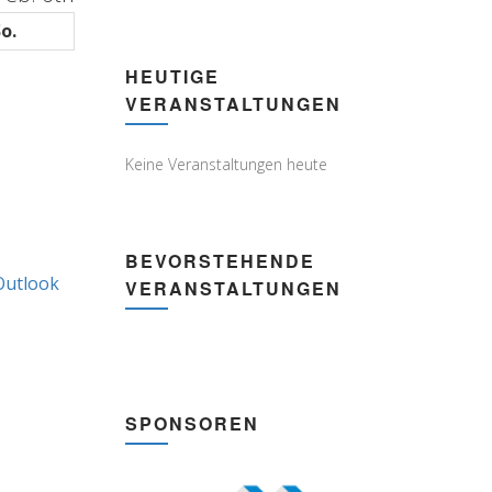
o.
Sonntag
HEUTIGE
VERANSTALTUNGEN
Keine Veranstaltungen heute
BEVORSTEHENDE
Outlook
Subscribe
VERANSTALTUNGEN
in
SPONSOREN