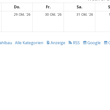
woch
Do.
Donnerstag
Fr.
Freitag
Sa.
Samstag
S
28.
29.
30.
31.
29 Okt. '26
30 Okt. '26
31 Okt. '26
Oktober
Oktober
Oktober
Oktober
2026
2026
2026
2026
ahlbau
Alle Kategorien
Anzeige
RSS
Google
drucken
Subscribe
in