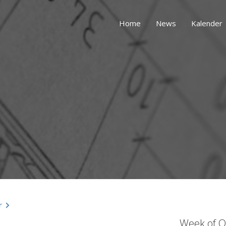
Home
News
Kalender
r
Week of O