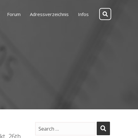
Forum
Adressverzeichnis
Infos
kt. 26th