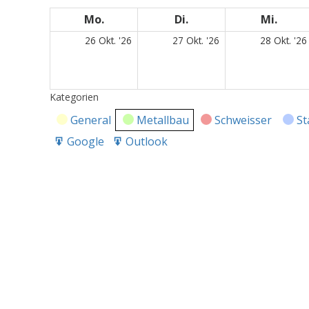
Mo.
Montag
Di.
Dienstag
Mi.
Mitt
26.
27.
26 Okt. '26
27 Okt. '26
28 Okt. '26
Oktober
Oktober
2026
2026
Kategorien
General
Metallbau
Schweisser
St
Google
Outlook
Export
Export
for
for