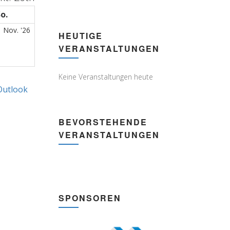
o.
Sonntag
1.
1 Nov. '26
HEUTIGE
November
VERANSTALTUNGEN
2026
Keine Veranstaltungen heute
Outlook
Subscribe
in
BEVORSTEHENDE
VERANSTALTUNGEN
SPONSOREN