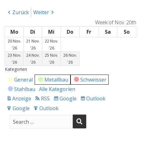
Zurück
Weiter
Week of Nov. 20th
Mo
Montag
Di
Dienstag
Mi
Mittwoch
Do
Donnerstag
Fr
Freitag
Sa
Samstag
So
Son
20 Nov.
21 Nov.
22 Nov.
20.
21.
22.
'26
'26
'26
November
November
November
23 Nov.
24 Nov.
25 Nov.
26 Nov.
2026
2026
2026
23.
24.
25.
26.
'26
'26
'26
'26
November
November
November
November
Kategorien
2026
2026
2026
2026
General
Metallbau
Schweisser
Stahlbau
Alle Kategorien
Anzeige
RSS
Google
Outlook
drucken
Subscribe
Subscribe
in
in
Google
Outlook
Export
Export
for
for