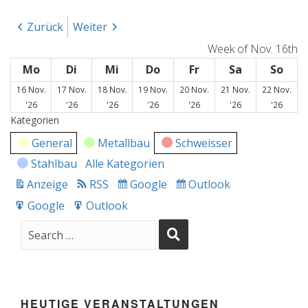
Zurück
Weiter
Week of Nov. 16th
Mo
Montag
Di
Dienstag
Mi
Mittwoch
Do
Donnerstag
Fr
Freitag
Sa
Samstag
So
Son
16 Nov.
17 Nov.
18 Nov.
19 Nov.
20 Nov.
21 Nov.
22 Nov.
16.
17.
18.
19.
20.
21.
22.
'26
'26
'26
'26
'26
'26
'26
November
November
November
November
November
November
Nove
Kategorien
2026
2026
2026
2026
2026
2026
2026
General
Metallbau
Schweisser
Stahlbau
Alle Kategorien
Anzeige
RSS
Google
Outlook
drucken
Subscribe
Subscribe
in
in
Google
Outlook
Export
Export
for
for
HEUTIGE VERANSTALTUNGEN