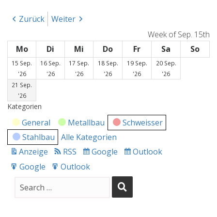
Zurück
Weiter
Week of Sep. 15th
Mo
Montag
Di
Dienstag
Mi
Mittwoch
Do
Donnerstag
Fr
Freitag
Sa
Samstag
So
Son
15 Sep.
16 Sep.
17 Sep.
18 Sep.
19 Sep.
20 Sep.
15.
16.
17.
18.
19.
20.
'26
'26
'26
'26
'26
'26
September
September
September
September
September
September
21 Sep.
2026
2026
2026
2026
2026
2026
21.
'26
September
Kategorien
2026
General
Metallbau
Schweisser
Stahlbau
Alle Kategorien
Anzeige
RSS
Google
Outlook
drucken
Subscribe
Subscribe
in
in
Google
Outlook
Export
Export
for
for