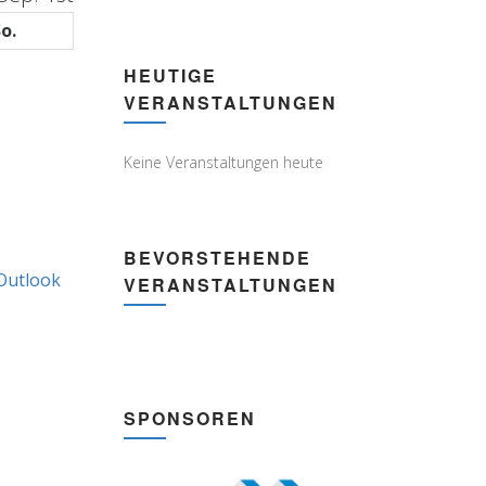
o.
Sonntag
HEUTIGE
er
VERANSTALTUNGEN
Keine Veranstaltungen heute
BEVORSTEHENDE
Outlook
Subscribe
VERANSTALTUNGEN
in
SPONSOREN