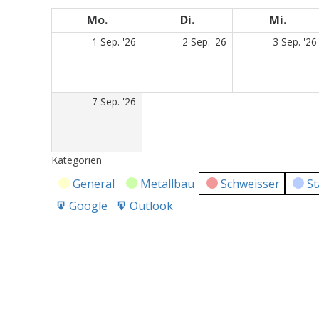
Mo.
Montag
Di.
Dienstag
Mi.
Mitt
1.
2.
1 Sep. '26
2 Sep. '26
3 Sep. '26
September
September
2026
2026
7.
7 Sep. '26
September
2026
Kategorien
General
Metallbau
Schweisser
St
Google
Outlook
Export
Export
for
for