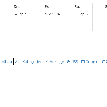
woch
Do.
Donnerstag
Fr.
Freitag
Sa.
Samstag
S
3.
4.
5.
6.
4 Sep. '26
5 Sep. '26
6 Sep. '26
September
September
September
Septemb
2026
2026
2026
2026
ahlbau
Alle Kategorien
Anzeige
RSS
Google
drucken
Subscribe
in