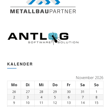
KALENDER
November 2026
Mo
Montag
Di
Dienstag
Mi
Mittwoch
Do
Donnerstag
Fr
Freitag
Sa
Samstag
So
Son
26
26.
27
27.
28
28.
29
29.
30
30.
31
31.
1
1.
Oktober
Oktober
Oktober
Oktober
Oktober
Oktober
Nove
2
2.
3
3.
4
4.
5
5.
6
6.
7
7.
8
8.
2026
2026
2026
2026
2026
2026
2026
November
November
November
November
November
November
Nove
9
9.
10
10.
11
11.
12
12.
13
13.
14
14.
15
15.