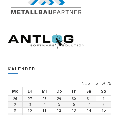
KALENDER
November 2026
Mo
Montag
Di
Dienstag
Mi
Mittwoch
Do
Donnerstag
Fr
Freitag
Sa
Samstag
So
Son
26
26.
27
27.
28
28.
29
29.
30
30.
31
31.
1
1.
Oktober
Oktober
Oktober
Oktober
Oktober
Oktober
Nove
2
2.
3
3.
4
4.
5
5.
6
6.
7
7.
8
8.
2026
2026
2026
2026
2026
2026
2026
November
November
November
November
November
November
Nove
9
9.
10
10.
11
11.
12
12.
13
13.
14
14.
15
15.