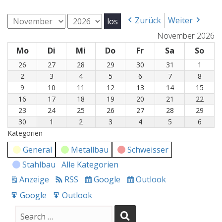
Monat
Jahr
Zurück
Weiter
November 2026
Mo
Montag
Di
Dienstag
Mi
Mittwoch
Do
Donnerstag
Fr
Freitag
Sa
Samstag
So
Son
26
26.
27
27.
28
28.
29
29.
30
30.
31
31.
1
1.
Oktober
Oktober
Oktober
Oktober
Oktober
Oktober
Nove
2
2.
3
3.
4
4.
5
5.
6
6.
7
7.
8
8.
2026
2026
2026
2026
2026
2026
2026
November
November
November
November
November
November
Nove
9
9.
10
10.
11
11.
12
12.
13
13.
14
14.
15
15.
2026
2026
2026
2026
2026
2026
2026
November
November
November
November
November
November
Nove
16
16.
17
17.
18
18.
19
19.
20
20.
21
21.
22
22.
2026
2026
2026
2026
2026
2026
2026
November
November
November
November
November
November
Nove
23
23.
24
24.
25
25.
26
26.
27
27.
28
28.
29
29.
2026
2026
2026
2026
2026
2026
2026
November
November
November
November
November
November
Nove
30
30.
1
1.
2
2.
3
3.
4
4.
5
5.
6
6.
2026
2026
2026
2026
2026
2026
2026
November
Dezember
Dezember
Dezember
Dezember
Dezember
Deze
Kategorien
2026
2026
2026
2026
2026
2026
2026
General
Metallbau
Schweisser
Stahlbau
Alle Kategorien
Anzeige
RSS
Google
Outlook
drucken
Subscribe
Subscribe
in
in
Google
Outlook
Export
Export
for
for