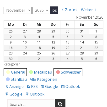
Monat
Jahr
Zurück
Weiter
November 2026
Mo
Montag
Di
Dienstag
Mi
Mittwoch
Do
Donnerstag
Fr
Freitag
Sa
Samstag
So
Son
26
26.
27
27.
28
28.
29
29.
30
30.
31
31.
1
1.
Oktober
Oktober
Oktober
Oktober
Oktober
Oktober
Nove
2
2.
3
3.
4
4.
5
5.
6
6.
7
7.
8
8.
2026
2026
2026
2026
2026
2026
2026
November
November
November
November
November
November
Nove
9
9.
10
10.
11
11.
12
12.
13
13.
14
14.
15
15.
2026
2026
2026
2026
2026
2026
2026
November
November
November
November
November
November
Nove
16
16.
17
17.
18
18.
19
19.
20
20.
21
21.
22
22.
2026
2026
2026
2026
2026
2026
2026
November
November
November
November
November
November
Nove
23
23.
24
24.
25
25.
26
26.
27
27.
28
28.
29
29.
2026
2026
2026
2026
2026
2026
2026
November
November
November
November
November
November
Nove
30
30.
1
1.
2
2.
3
3.
4
4.
5
5.
6
6.
2026
2026
2026
2026
2026
2026
2026
November
Dezember
Dezember
Dezember
Dezember
Dezember
Deze
Kategorien
2026
2026
2026
2026
2026
2026
2026
General
Metallbau
Schweisser
Stahlbau
Alle Kategorien
Anzeige
RSS
Google
Outlook
drucken
Subscribe
Subscribe
in
in
Google
Outlook
Export
Export
for
for