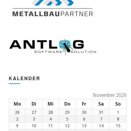
KALENDER
November 2026
Mo
Montag
Di
Dienstag
Mi
Mittwoch
Do
Donnerstag
Fr
Freitag
Sa
Samstag
So
Son
26
26.
27
27.
28
28.
29
29.
30
30.
31
31.
1
1.
Oktober
Oktober
Oktober
Oktober
Oktober
Oktober
Nove
2
2.
3
3.
4
4.
5
5.
6
6.
7
7.
8
8.
2026
2026
2026
2026
2026
2026
2026
November
November
November
November
November
November
Nove
9
9.
10
10.
11
11.
12
12.
13
13.
14
14.
15
15.