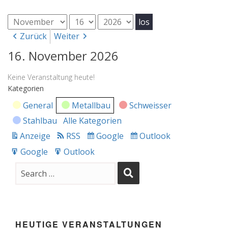
Monat
Tag
Jahr
Zurück
Weiter
16. November 2026
Keine Veranstaltung heute!
Kategorien
General
Metallbau
Schweisser
Stahlbau
Alle Kategorien
Anzeige
RSS
Google
Outlook
drucken
Subscribe
Subscribe
in
in
Google
Outlook
Export
Export
for
for
HEUTIGE VERANSTALTUNGEN