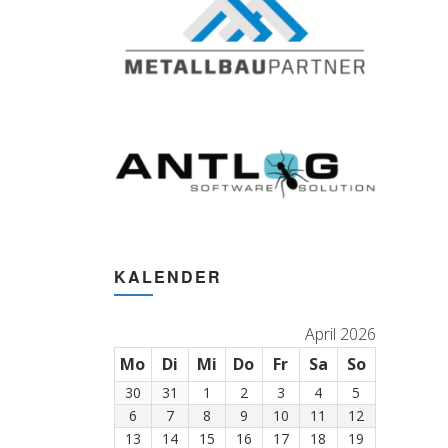
KALENDER
April 2026
Mo
Montag
Di
Dienstag
Mi
Mittwoch
Do
Donnerstag
Fr
Freitag
Sa
Samstag
So
Sonntag
30
30.
31
31.
1
1.
2
2.
3
3.
4
4.
5
5.
März
März
April
April
April
April
April
6
6.
7
7.
8
8.
9
9.
10
10.
11
11.
12
12.
2026
2026
2026
2026
2026
2026
2026
April
April
April
April
April
April
April
13
13.
14
14.
15
15.
16
16.
17
17.
18
18.
19
19.