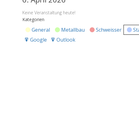
Keine Veranstaltung heute!
Kategorien
General
Metallbau
Schweisser
St
Google
Outlook
Export
Export
for
for