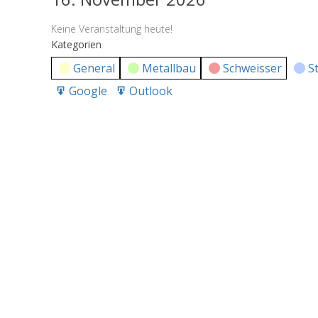
Keine Veranstaltung heute!
Kategorien
General
Metallbau
Schweisser
S
Google
Outlook
Export
Export
for
for