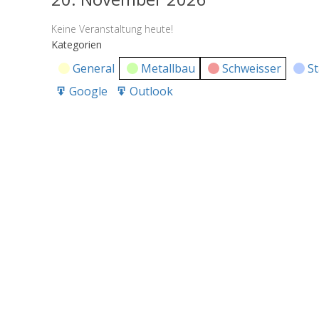
Keine Veranstaltung heute!
Kategorien
General
Metallbau
Schweisser
S
Google
Outlook
Export
Export
for
for