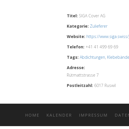
Titel:
SIGA Cover AG
Kategorie:
Zulieferer
Website:
https://www.siga.swiss
Telefon:
+41 41 499 69 69
Tags:
Abdichtungen
,
Klebebände
Adresse:
Rütmattstrasse 7
Postleitzahl:
6017 Ruswil
HOME
KALENDER
IMPRESSUM
DATE