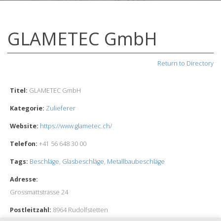
GLAMETEC GmbH
Return to Directory
Titel:
GLAMETEC GmbH
Kategorie:
Zulieferer
Website:
https://www.glametec.ch/
Telefon:
+41 56 648 30 00
Tags:
Beschläge
,
Glasbeschläge
,
Metallbaubeschläge
Adresse:
Grossmattstrasse 24
Postleitzahl:
8964 Rudolfstetten